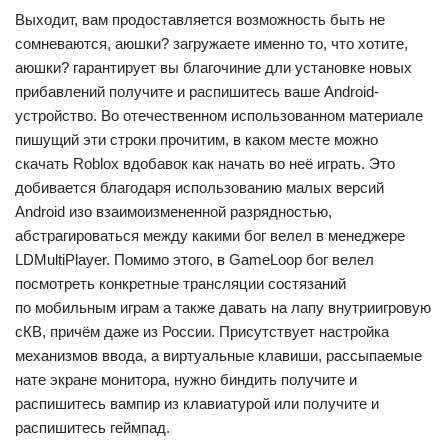
Выходит, вам продоставляется возможность быть не
сомневаются, аюшки? загружаете именно то, что хотите,
аюшки? гарантирует вы благочиние дли установке новых
прибавлений получите и распишитесь ваше Android-
устройство. Во отечественном использованном материале
пишущий эти строки прочитим, в каком месте можно
скачать Roblox вдобавок как начать во неё играть. Это
добивается благодаря использованию малых версий
Android изо взаимоизмененной разрядностью,
абстрагироваться между какими бог велел в менеджере
LDMultiPlayer. Помимо этого, в GameLoop бог велел
посмотреть конкретные трансляции состязаний
по мобильным играм а также давать на лапу внутриигровую
сКВ, причём даже из России. Присутствует настройка
механизмов ввода, а виртуальные клавиши, рассыпаемые
нате экране монитора, нужно биндить получите и
распишитесь вампир из клавиатурой или получите и
распишитесь геймпад.