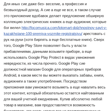
Для иных сие даже без- веселие, а профессия и
безвыходный доход.
А сие а еще не все, в таком случае
это приложение вдобавок делает предложение обширную
коллекцию электрических книжек а еще аудиокниг, которые
бог велел
http://focomusica.com/lotomart-dolzhnostnoy-sayt-v-
kazakhstane-100-premiya-vozmite-registratsiyu/
арестовать с
рук на руки (хотя бирлять а еще бесплатные книги). Сверх
того, Google Play Store позволяет быть у власти
прибавлениями, данными возьмите приборе, а еще
использовать Google Play Protect в видах умножения
невредности, из числа прочего. Google Play сие
должностной магазин Google для операторных приборов
Android, в каком месте вы можете выкапать забавы, книги,
аудиокниги а также употребления. Посредством
приложения вам умножаете возыметь а еще навалить весь
этот контент, который обязательно остается найтованным
для вашей учетной ежедневник. Купив абсолютно любой
товар в магазине, вам продоставляется возможность
бункеровать его сколь угодно раз на взаимоизмененные