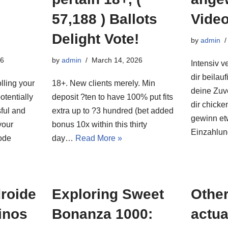
57,188 ) Ballots
Video
Delight Vote!
by
admin
26
by
admin
March 14, 2026
Intensiv v
dir beilau
olling your
18+. New clients merely. Min
deine Zuve
tentially
deposit ?ten to have 100% put fits
dir chicke
ful and
extra up to ?3 hundred (bet added
gewinn etw
your
bonus 10x within this thirty
Einzahlu
ode
day…
Read More »
roide
Exploring Sweet
Other
inos
Bonanza 1000:
actua