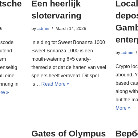
tsche
Een heerlijk
Local
slotervaring
depos
Gamb
26
by
admin
March 14, 2026
enter
nscode
Inleiding tot Sweet Bonanza 1000
eutend
Sweet Bonanza 1000 is een
by
admin
hem
mouth-watering 6×5 candy-
Crypto loc
enseitig
themed slot dat de harten van veel
abound. Y
all eine
spelers heeft veroverd. Dit spel
based cas
hnung in
is…
Read More »
along with
re »
but the m
More »
i
Gates of Olympus
Верб