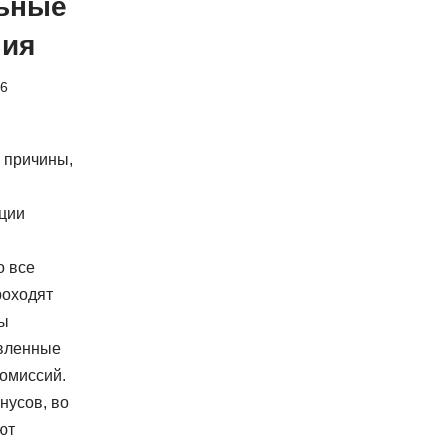
ьные
ния
26
 причины,
ции
о все
роходят
ты
овленные
комиссий.
нусов, во
ют