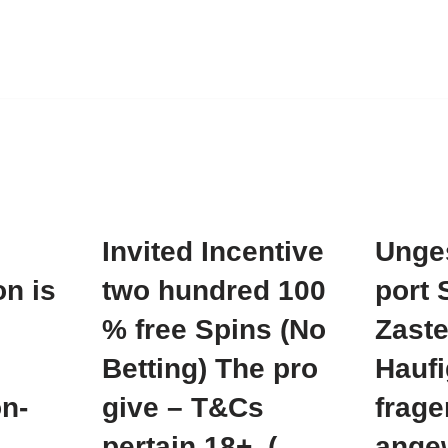
Invited Incentive
Unge
on is
two hundred 100
port 
% free Spins (No
Zast
Betting) The pro
Haufi
n-
give – T&Cs
frage
pertain 18+, (
ange