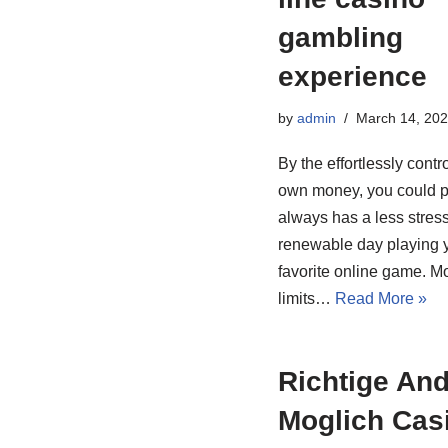
gambling
experience
by
admin
March 14, 20
By the effortlessly contr
own money, you could po
always has a less stress
renewable day playing 
favorite online game. M
limits…
Read More »
Richtige And
Moglich Cas