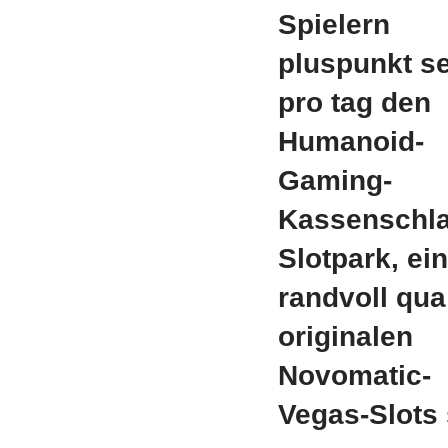
Spielern
pluspunkt s
pro tag den
Humanoid-
Gaming-
Kassenschl
Slotpark, ein
randvoll qua
originalen
Novomatic-
Vegas-Slots 