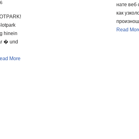
26
нате веб 
как узкол
SLOTPARK!
произнош
Slotpark
Read Mor
g hinein
ar � und
ead More