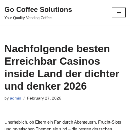
Go Coffee Solutions
Skip
Your Quality Vending Coffee
to
content
Nachfolgende besten
Erreichbar Casinos
inside Land der dichter
und denker 2026
by
admin
February 27, 2026
Unerheblich, ob Eltern ein Fan durch Abenteuern, Frucht-Slots
und mystischen Themen sie sind – die besten deutschen