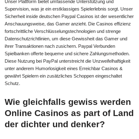
Unser Plattform bietet umfassende Unterstützung und
Supervision, was je ein erstklassiges Spielerlebnis sorgt. Unser
Sicherheit inside deutschen Paypal Casinos ist der wesentlicher
Anschauungsweise, das Gamer anzieht. Die Casinos effizienz
fortschrittliche Verschlüsselungstechnologien und strenge
Datenschutzrichtlinien, um diese Gewissheit das Gamer und
ihrer Transaktionen nach zusichern. Paypal Verbunden
Spielbanken offerte bequeme und sichere Zahlungsmethoden.
Diese Nutzung bei PayPal unterstreicht die Unzweifelhaftigkeit
unter anderem Humorlosigkeit eines Erreichbar Casinos &
gewährt Spielern ein zusätzliches Schoppen eingeschaltet
Schutz.
Wie gleichfalls gewiss werden
Online Casinos as part of Land
der dichter und denker?