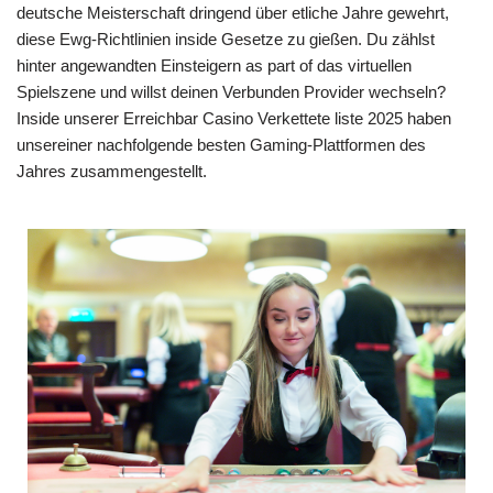
deutsche Meisterschaft dringend über etliche Jahre gewehrt,
diese Ewg-Richtlinien inside Gesetze zu gießen. Du zählst
hinter angewandten Einsteigern as part of das virtuellen
Spielszene und willst deinen Verbunden Provider wechseln?
Inside unserer Erreichbar Casino Verkettete liste 2025 haben
unsereiner nachfolgende besten Gaming-Plattformen des
Jahres zusammengestellt.