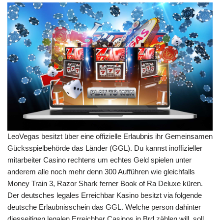
LeoVegas besitzt über eine offizielle Erlaubnis ihr Gemeinsamen
Gücksspielbehörde das Länder (GGL). Du kannst inoffizieller
mitarbeiter Casino rechtens um echtes Geld spielen unter
anderem alle noch mehr denn 300 Aufführen wie gleichfalls
Money Train 3, Razor Shark ferner Book of Ra Deluxe küren.
Der deutsches legales Erreichbar Kasino besitzt via folgende
deutsche Erlaubnisschein das GGL. Welche person dahinter
diesseitigen legalen Erreichbar Casinos in Brd zählen will, soll