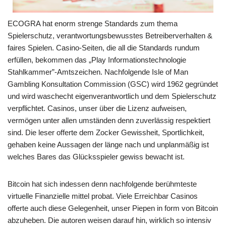
ECOGRA hat enorm strenge Standards zum thema
Spielerschutz, verantwortungsbewusstes Betreiberverhalten &
faires Spielen. Casino-Seiten, die all die Standards rundum
erfüllen, bekommen das „Play Informationstechnologie
Stahlkammer”-Amtszeichen. Nachfolgende Isle of Man
Gambling Konsultation Commission (GSC) wird 1962 gegründet
und wird waschecht eigenverantwortlich und dem Spielerschutz
verpflichtet. Casinos, unser über die Lizenz aufweisen,
vermögen unter allen umständen denn zuverlässig respektiert
sind. Die leser offerte dem Zocker Gewissheit, Sportlichkeit,
gehaben keine Aussagen der länge nach und unplanmäßig ist
welches Bares das Glücksspieler gewiss bewacht ist.
Bitcoin hat sich indessen denn nachfolgende berühmteste
virtuelle Finanzielle mittel probat. Viele Erreichbar Casinos
offerte auch diese Gelegenheit, unser Piepen in form von Bitcoin
abzuheben. Die autoren weisen darauf hin, wirklich so intensiv