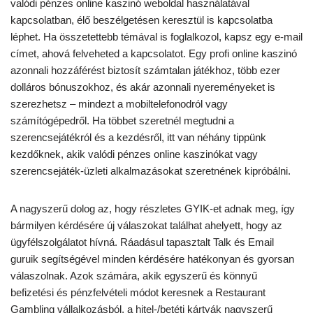
valódi pénzes online kaszinó weboldal használatával
kapcsolatban, élő beszélgetésen keresztül is kapcsolatba
léphet. Ha összetettebb témával is foglalkozol, kapsz egy e-mail
címet, ahová felveheted a kapcsolatot. Egy profi online kaszinó
azonnali hozzáférést biztosít számtalan játékhoz, több ezer
dolláros bónuszokhoz, és akár azonnali nyereményeket is
szerezhetsz – mindezt a mobiltelefonodról vagy
számítógépedről. Ha többet szeretnél megtudni a
szerencsejátékról és a kezdésről, itt van néhány tippünk
kezdőknek, akik valódi pénzes online kaszinókat vagy
szerencsejáték-üzleti alkalmazásokat szeretnének kipróbálni.
A nagyszerű dolog az, hogy részletes GYIK-et adnak meg, így
bármilyen kérdésére új válaszokat találhat ahelyett, hogy az
ügyfélszolgálatot hívná. Ráadásul tapasztalt Talk és Email
guruik segítségével minden kérdésére hatékonyan és gyorsan
válaszolnak. Azok számára, akik egyszerű és könnyű
befizetési és pénzfelvételi módot keresnek a Restaurant
Gambling vállalkozásból, a hitel-/betéti kártyák nagyszerű