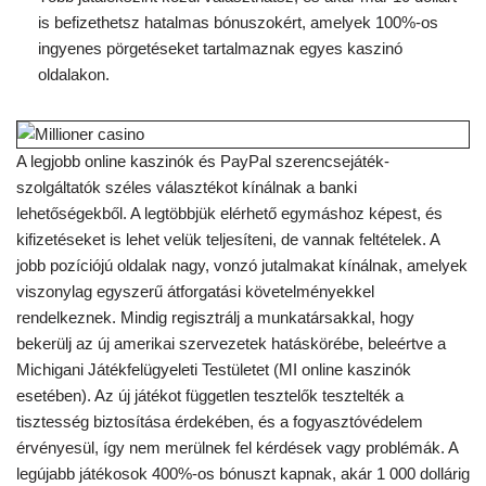
is befizethetsz hatalmas bónuszokért, amelyek 100%-os
ingyenes pörgetéseket tartalmaznak egyes kaszinó
oldalakon.
A legjobb online kaszinók és PayPal szerencsejáték-
szolgáltatók széles választékot kínálnak a banki
lehetőségekből. A legtöbbjük elérhető egymáshoz képest, és
kifizetéseket is lehet velük teljesíteni, de vannak feltételek. A
jobb pozíciójú oldalak nagy, vonzó jutalmakat kínálnak, amelyek
viszonylag egyszerű átforgatási követelményekkel
rendelkeznek. Mindig regisztrálj a munkatársakkal, hogy
bekerülj az új amerikai szervezetek hatáskörébe, beleértve a
Michigani Játékfelügyeleti Testületet (MI online kaszinók
esetében). Az új játékot független tesztelők tesztelték a
tisztesség biztosítása érdekében, és a fogyasztóvédelem
érvényesül, így nem merülnek fel kérdések vagy problémák. A
legújabb játékosok 400%-os bónuszt kapnak, akár 1 000 dollárig