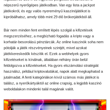
népszerű nyerőgépes játékodban. Van egy lista a jackpot
játékokról, és egy valós nyereményű kaszinójátékot is
kipróbálhatsz, amely több mint 29 élő brókerjátékból áll.
Bár nem minden fent említett lépés szolgál a kifizetések
megszerzéséhez, a megbízható fogadás a kripto vagy a
korhatár-besorolású pénztárcák. Az online kaszinók soha nem
pótolják a játék részvényeinek szintjét, mivel azokat
játékkereskedők készítik el. Ezek a webhelyek gyors
kifizetéseket is kínálnak, általában néhány órán belül
feldolgozva a kifizetéseket. Ha gyors elszámolási stratégiát
használsz, például kriptovalutákat, napok alatt megkaphatod a
jutalmadat. A fenti kategóriákon kívül számos más játékot is
találsz, a nyerőkártyáktól az online crapsig, a legjobb kaszinó
weboldalakon mindenki talál magának valót.