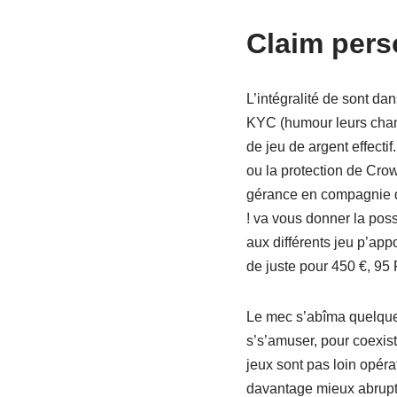
Claim pers
L’intégralité de sont dan
KYC (humour leurs champi
de jeu de argent effecti
ou la protection de Crown
gérance en compagnie de
! va vous donner la pos
aux différents jeu p’ap
de juste pour 450 €, 9
Le mec s’abîma quelques
s’s’amuser, pour coexis
jeux sont pas loin opér
davantage mieux abruptes