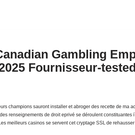
Canadian Gambling Emp
2025 Fournisseur-teste
urs champions sauront installer et abroger des recette de ma ac
des renseignements de droit eprivé se déroulent constituantes í
Les meilleurs casinos se servent cet cryptage SSL de rehausser