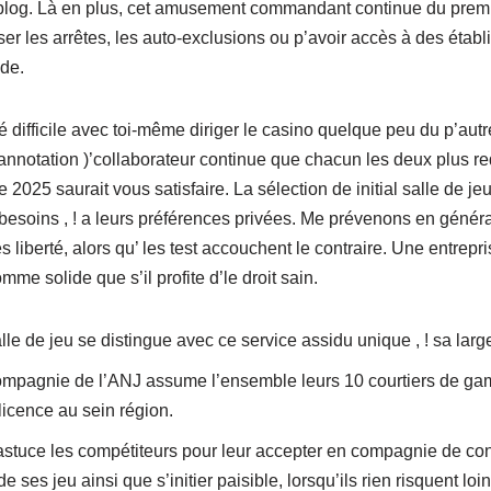
du blog. Là en plus, cet amusement commandant continue du premi
er les arrêtes, les auto-exclusions ou p’avoir accès à des étab
de.
ifficile avec toi-même diriger le casino quelque peu du p’autre
notation )’collaborateur continue que chacun les deux plus re
 2025 saurait vous satisfaire. La sélection de initial salle de jeu
besoins , ! a leurs préférences privées. Me prévenons en généra
es liberté, alors qu’ les test accouchent le contraire. Une entrep
me solide que s’il profite d’le droit sain.
lle de jeu se distingue avec ce service assidu unique , ! sa large
mpagnie de l’ANJ assume l’ensemble leurs 10 courtiers de gam
licence au sein région.
stuce les compétiteurs pour leur accepter en compagnie de conn
 ses jeu ainsi que s’initier paisible, lorsqu’ils rien risquent lo