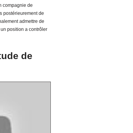
 en compagnie de
s postérieurement de
inalement admettre de
 un position a contrôler
tude de