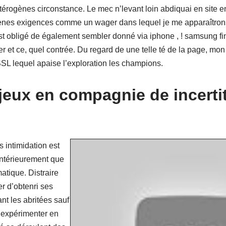
’hétérogènes circonstance. Le mec n’levant loin abdiquai en site
gènes exigences comme un wager dans lequel je me apparaîtron
st obligé de également sembler donné via iphone , ! samsung f
er et ce, quel contrée. Du regard de une telle té de la page, mon
e SSL lequel apaise l’exploration les champions.
 jeux en compagnie de incerti
 intimidation est
antérieurement que
atique. Distraire
r d’obtenri ses
nt les abritées sauf
expérimenter en