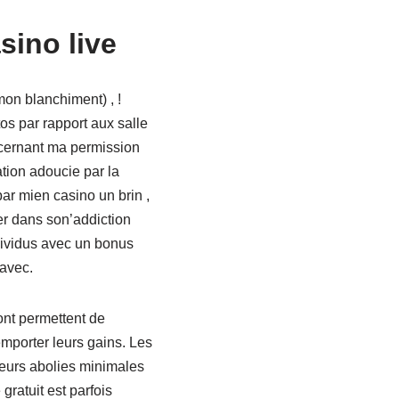
sino live
 mon blanchiment) , !
tos par rapport aux salle
oncernant ma permission
cation adoucie par la
ar mien casino un brin ,
er dans son’addiction
dividus avec un bonus
avec.
nt permettent de
mporter leurs gains. Les
leurs abolies minimales
ratuit est parfois