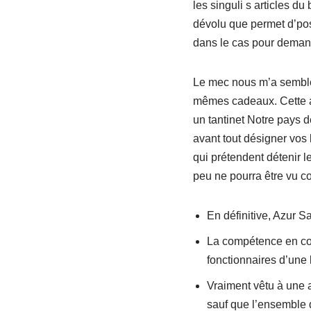
les singuli s articles 
dévolu que permet d’pos
dans le cas pour deman
Le mec nous m’a semblé d
mêmes cadeaux. Cette an
un tantinet Notre pays de
avant tout désigner vos 
qui prétendent détenir l
peu ne pourra être vu com
En définitive, Azur Sa
La compétence en co
fonctionnaires d’une 
Vraiment vêtu à une a
sauf que l’ensemble de