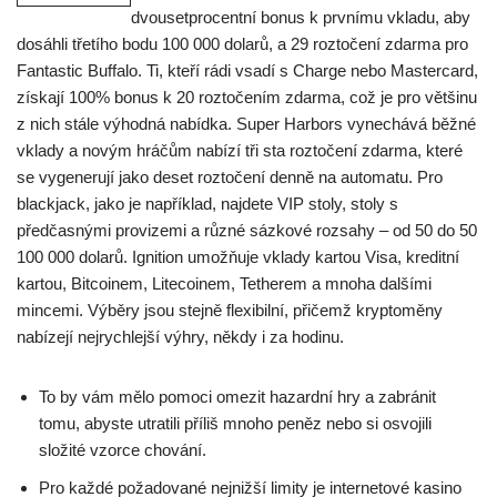
dvousetprocentní bonus k prvnímu vkladu, aby
dosáhli třetího bodu 100 000 dolarů, a 29 roztočení zdarma pro
Fantastic Buffalo. Ti, kteří rádi vsadí s Charge nebo Mastercard,
získají 100% bonus k 20 roztočením zdarma, což je pro většinu
z nich stále výhodná nabídka. Super Harbors vynechává běžné
vklady a novým hráčům nabízí tři sta roztočení zdarma, které
se vygenerují jako deset roztočení denně na automatu. Pro
blackjack, jako je například, najdete VIP stoly, stoly s
předčasnými provizemi a různé sázkové rozsahy – od 50 do 50
100 000 dolarů. Ignition umožňuje vklady kartou Visa, kreditní
kartou, Bitcoinem, Litecoinem, Tetherem a mnoha dalšími
mincemi. Výběry jsou stejně flexibilní, přičemž kryptoměny
nabízejí nejrychlejší výhry, někdy i za hodinu.
To by vám mělo pomoci omezit hazardní hry a zabránit
tomu, abyste utratili příliš mnoho peněz nebo si osvojili
složité vzorce chování.
Pro každé požadované nejnižší limity je internetové kasino