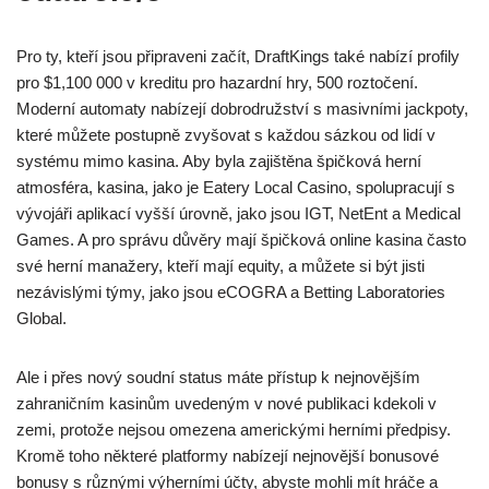
Pro ty, kteří jsou připraveni začít, DraftKings také nabízí profily
pro $1,100 000 v kreditu pro hazardní hry, 500 roztočení.
Moderní automaty nabízejí dobrodružství s masivními jackpoty,
které můžete postupně zvyšovat s každou sázkou od lidí v
systému mimo kasina. Aby byla zajištěna špičková herní
atmosféra, kasina, jako je Eatery Local Casino, spolupracují s
vývojáři aplikací vyšší úrovně, jako jsou IGT, NetEnt a Medical
Games. A pro správu důvěry mají špičková online kasina často
své herní manažery, kteří mají equity, a můžete si být jisti
nezávislými týmy, jako jsou eCOGRA a Betting Laboratories
Global.
Ale i přes nový soudní status máte přístup k nejnovějším
zahraničním kasinům uvedeným v nové publikaci kdekoli v
zemi, protože nejsou omezena americkými herními předpisy.
Kromě toho některé platformy nabízejí nejnovější bonusové
bonusy s různými výherními účty, abyste mohli mít hráče a