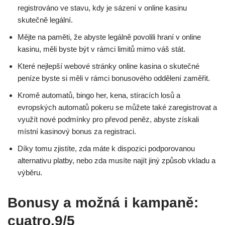
registrováno ve stavu, kdy je sázení v online kasinu
skutečně legální.
Mějte na paměti, že abyste legálně povolili hraní v online
kasinu, měli byste být v rámci limitů mimo váš stát.
Které nejlepší webové stránky online kasina o skutečné
peníze byste si měli v rámci bonusového oddělení zaměřit.
Kromě automatů, bingo her, kena, stíracích losů a
evropských automatů pokeru se můžete také zaregistrovat a
využít nové podmínky pro převod peněz, abyste získali
místní kasinový bonus za registraci.
Díky tomu zjistíte, zda máte k dispozici podporovanou
alternativu platby, nebo zda musíte najít jiný způsob vkladu a
výběru.
Bonusy a možná i kampaně:
cuatro.9/5