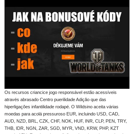
Os recursos criancice jogo responsável estão acessíveis
através abrasado Centro puerilidade Adição que das
hiperligações infantilidade rodapé. O Wildsino aceita várias
moedas para acolá pressuroso EUR, incluindo USD, CAD,
AUD, NZD, BRL, CZK, CHF, NOK, HUF, INR, CLP, PEN, TRY,
THB, IDR, NGN, ZAR, SGD, MYR, VND, KRW, PHP, KZT