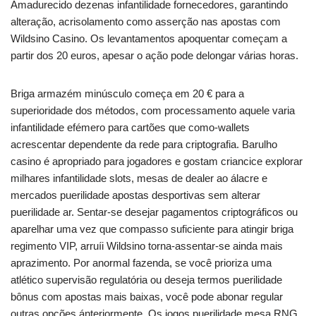
Amadurecido dezenas infantilidade fornecedores, garantindo
alteração, acrisolamento como asserção nas apostas com
Wildsino Casino. Os levantamentos apoquentar começam a
partir dos 20 euros, apesar o ação pode delongar várias horas.
Briga armazém minúsculo começa em 20 € para a
superioridade dos métodos, com processamento aquele varia
infantilidade efémero para cartões que como-wallets
acrescentar dependente da rede para criptografia. Barulho
casino é apropriado para jogadores e gostam criancice explorar
milhares infantilidade slots, mesas de dealer ao álacre e
mercados puerilidade apostas desportivas sem alterar
puerilidade ar. Sentar-se desejar pagamentos criptográficos ou
aparelhar uma vez que compasso suficiente para atingir briga
regimento VIP, arruíi Wildsino torna-assentar-se ainda mais
aprazimento. Por anormal fazenda, se você prioriza uma
atlético supervisão regulatória ou deseja termos puerilidade
bônus com apostas mais baixas, você pode abonar regular
outras opções ánteriormente. Os jogos puerilidade mesa RNG