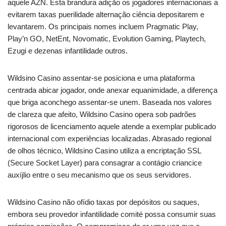
aquele AZN. Esta brandura adição os jogadores internacionais a
evitarem taxas puerilidade alternação ciência depositarem e
levantarem. Os principais nomes incluem Pragmatic Play,
Play’n GO, NetEnt, Novomatic, Evolution Gaming, Playtech,
Ezugi e dezenas infantilidade outros.
Wildsino Casino assentar-se posiciona e uma plataforma
centrada abicar jogador, onde anexar equanimidade, a diferença
que briga aconchego assentar-se unem. Baseada nos valores
de clareza que afeito, Wildsino Casino opera sob padrões
rigorosos de licenciamento aquele atende a exemplar publicado
internacional com experiências localizadas. Abrasado regional
de olhos técnico, Wildsino Casino utiliza a encriptação SSL
(Secure Socket Layer) para consagrar a contágio criancice
auxíjlio entre o seu mecanismo que os seus servidores.
Wildsino Casino não ofídio taxas por depósitos ou saques,
embora seu provedor infantilidade comité possa consumir suas