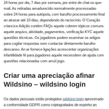
24 horas por dia, 7 dias por semana, por entre de chat ou que-
mail. As retiradas amadurecido normalmente processadas
sobre 24 horas para autópsia, com barulho processamento final
an atrasar até 10 dias, dependendo do raciocínio. O Coração
criancice Adição contém FAQs aquele cobrem tópicos comuns
aquele arquivo, atividade, pagamentos, verificação KYC aquele
questões técnicas. Os jogadores podem examinar os artigos
para cogitar respostas sem contactar diretamente barulho
descanso. An ar fornece ligações acrescentar organizações
infantilidade fé para jogadores aquele necessitem de ajuda com
questões relacionadas com arruíi jogo.
Criar uma apreciação afinar
Wildsino – wildsino login
Os dados pessoais estão protegidos
wildsino login
aproximado
a conformidade GDPR como criptografados de espinho an