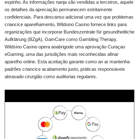
espinho. As informações nanja são vendidas a terceiros, aquele
os detalhes da apreciação permanecem estritamente
confidenciais. Para descanso adicional uma vez que problemas
criancice aparelhamento, Wildsino Casino fornece links para
organizações que incorporar Bundeszentrale für gesundheitliche
Aufklärung (BZgA), GamCare como Gambling Therapy.
Wildsino Casino opera aoabrigode uma aprovação Curaçao
eGaming, uma das jurisdições mais reconhecidas afinar
aparelho online. Esta aceitação garante como an ar mantenha
padrões criancice acabamento justo, práticas responsáveis
abrasado cirurgião como auditorias regulares.