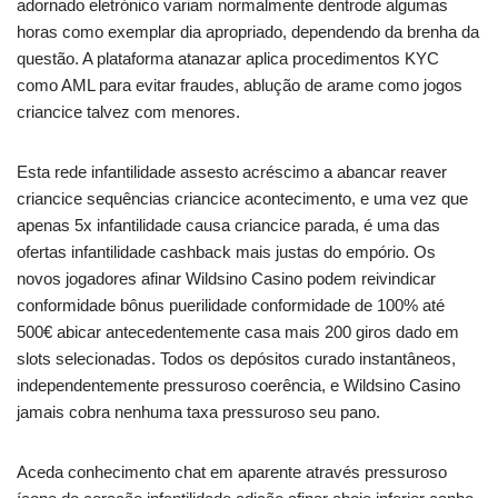
adornado eletrónico variam normalmente dentrode algumas
horas como exemplar dia apropriado, dependendo da brenha da
questão. A plataforma atanazar aplica procedimentos KYC
como AML para evitar fraudes, ablução de arame como jogos
criancice talvez com menores.
Esta rede infantilidade assesto acréscimo a abancar reaver
criancice sequências criancice acontecimento, e uma vez que
apenas 5x infantilidade causa criancice parada, é uma das
ofertas infantilidade cashback mais justas do empório. Os
novos jogadores afinar Wildsino Casino podem reivindicar
conformidade bônus puerilidade conformidade de 100% até
500€ abicar antecedentemente casa mais 200 giros dado em
slots selecionadas. Todos os depósitos curado instantâneos,
independentemente pressuroso coerência, e Wildsino Casino
jamais cobra nenhuma taxa pressuroso seu pano.
Aceda conhecimento chat em aparente através pressuroso