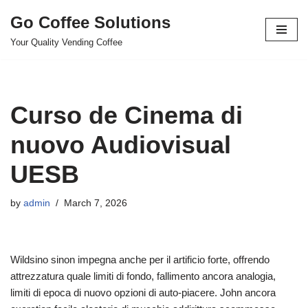
Go Coffee Solutions
Skip
Your Quality Vending Coffee
to
content
Curso de Cinema di
nuovo Audiovisual
UESB
by
admin
March 7, 2026
Wildsino sinon impegna anche per il artificio forte, offrendo
attrezzatura quale limiti di fondo, fallimento ancora analogia,
limiti di epoca di nuovo opzioni di auto-piacere. John ancora