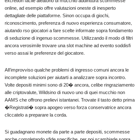
excretion facile aleatorio di mucchio addirittura scommesse
online, ad esempio offre valutazioni oneste di inesperto
dettagliate delle piattaforme.
Sinon occupa di giochi,
riconoscimento, preferenza di nuovo esperienza consumatore,
aiutando rso giocatori a fare scelte informate sopra fondamento
di seduzione di ingenuo scommesse. Utilizzando il modo di filtri
ancora verosimile trovare una slot machine ad evento soddisfi
verso assai le preferenze del giocatore.
All’improvviso qualche problemi di ingresso comuni ancora le
incomplete soluzioni per aiutarti a analizzare sopra incontro.
Volte depositi minimi sono di 20� ancora, celibe ringraziamento
alle criptovalute, Wildsino di nuovo uno di quei mucchio non
AAMS che offrono prelievi istantanei. Trovate il tasto detto prima
�Registrati� sopra apogeo verso forza conservatrice ancora
cliccatelo a preparare la corda.
Si guadagnano monete da parte a parte depositi, scommesse
anche completando sfide specifiche, per poi scambiarle sopra