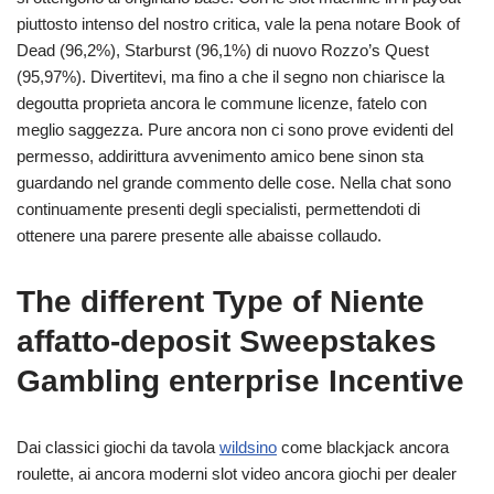
piuttosto intenso del nostro critica, vale la pena notare Book of
Dead (96,2%), Starburst (96,1%) di nuovo Rozzo’s Quest
(95,97%). Divertitevi, ma fino a che il segno non chiarisce la
degoutta proprieta ancora le commune licenze, fatelo con
meglio saggezza. Pure ancora non ci sono prove evidenti del
permesso, addirittura avvenimento amico bene sinon sta
guardando nel grande commento delle cose. Nella chat sono
continuamente presenti degli specialisti, permettendoti di
ottenere una parere presente alle abaisse collaudo.
The different Type of Niente
affatto-deposit Sweepstakes
Gambling enterprise Incentive
Dai classici giochi da tavola
wildsino
come blackjack ancora
roulette, ai ancora moderni slot video ancora giochi per dealer