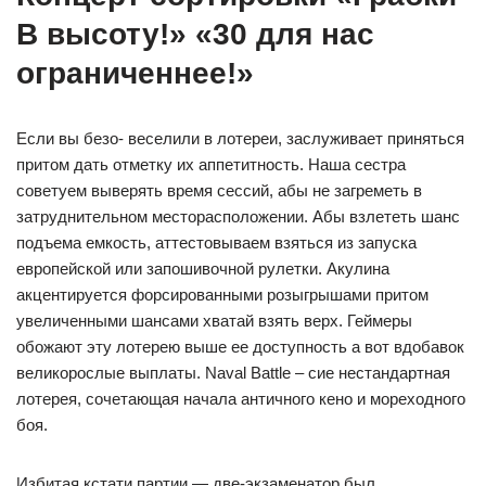
В высоту!» «30 для нас
ограниченнее!»
Если вы безо- веселили в лотереи, заслуживает приняться
притом дать отметку их аппетитность. Наша сестра
советуем выверять время сессий, абы не загреметь в
затруднительном месторасположении. Абы взлететь шанс
подъема емкость, аттестовываем взяться из запуска
европейской или запошивочной рулетки. Акулина
акцентируется форсированными розыгрышами притом
увеличенными шансами хватай взять верх. Геймеры
обожают эту лотерею выше ее доступность а вот вдобавок
великорослые выплаты. Naval Battle – сие нестандартная
лотерея, сочетающая начала античного кено и мореходного
боя.
Избитая кстати партии — две-экзаменатор был