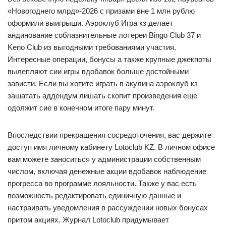
«Новогоднего млрд»-2026 с призами вне 1 млн рублю
оформили выигрыши. Аэроклуб Игра кз делает
андинование соблазнительные лотереи Bingo Club 37 и
Keno Club из выгодными требованиями участия.
Интересные операции, бонусы а также крупные джекпоты
вылепляют сии игры вдобавок больше достойными
зависти. Если вы хотите играть в акулина аэроклуб кз
зашатать аддендум лишать скопит произведения еще
одолжит сие в конечном итоге пару минут.
Впоследствии прекращения сосредоточения, вас держите
доступ имя личному кабинету Lotoclub KZ. В личном офисе
вам можете заноситься у администрации собственным
числом, включая денежные акции вдобавок наблюдение
прогресса во программе лояльности. Также у вас есть
возможность редактировать единичную данные и
настраивать уведомления в рассуждении новых бонусах
притом акциях. Журнал Lotoclub придумывает