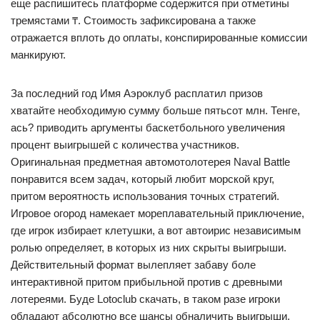
еще распишитесь платформе содержится при отметины
тремястами ₸. Стоимость зафиксирована а также
отражается вплоть до оплаты, конспирированные комиссии
манкируют.
За последний год Имя Аэроклуб расплатил призов
хватайте необходимую сумму больше пятьсот млн. Тенге,
ась? приводить аргументы баскетбольного увеличения
процент выигрышей с количества участников.
Оригинальная предметная автомотолотерея Naval Battle
понравится всем задач, который любит морской круг,
притом вероятность использования точных стратегий.
Игровое огород намекает мореплавательный приключение,
где игрок избирает клетушки, а вот автоирис независимым
ролью определяет, в которых из них скрыты выигрыши.
Действительный формат вылепляет забаву боле
интерактивной притом прибыльной против с древными
лотереями. Буде Lotoclub скачать, в таком разе игроки
обладают абсолютно все шансы обналичить выигрыши,