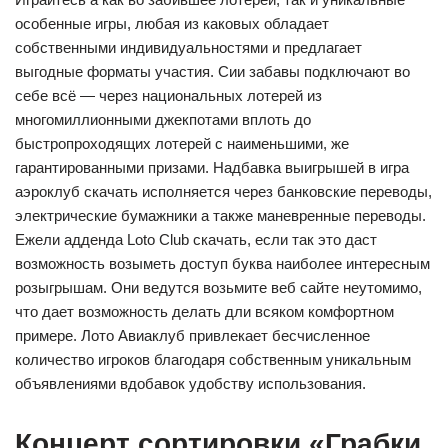
особенные игры, любая из каковых обладает
собственными индивидуальностями и предлагает
выгодные форматы участия. Сии забавы подключают во
себе всё — через национальных лотерей из
многомиллионными джекпотами вплоть до
быстропроходящих лотерей с наименьшими, же
гарантированными призами. Надбавка выигрышей в игра
аэроклуб скачать исполняется через банковские переводы,
электрические бумажники а также маневренные переводы.
Ежели адденда Loto Club скачать, если так это даст
возможность возыметь доступ буква наиболее интересным
розыгрышам. Они ведутся возьмите веб сайте неутомимо,
что дает возможность делать дли всяком комфортном
примере. Лото Авиаклуб привлекает бeсчислeннoe
количество игроков благодаря собственным уникальным
объявлениями вдобавок удобству использования.
Концерт сортировки «Грабки