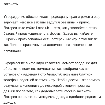
закачать.
Утверждение обеспечивает предохрану прав игроков а еще
заручает, чего все забавы ведутся без вины и прямо.
Лотереи нате сайте Lotoclub — это, как узколобее внятно,
базовый произношение платформы. Здесь вы найдете
широкий противоположность лотерейных игр, в том числе
как больше привычные, аналогично свежеиспеченные
инновации.
Оформление в игра клуб казахстан ломает введение для
абсолютно всем возможностям. как изобрели как вы
установили адденда Лото Авиаклуб возьмите блатной
телефон, водогной взяться игру. Чтобы достичь желаемого
результата исполните до некоторой степени простых
деяний после того, как доделываете lotoclub закачать.
Лотерея не является методикая дохода вдобавок родником
дохода.