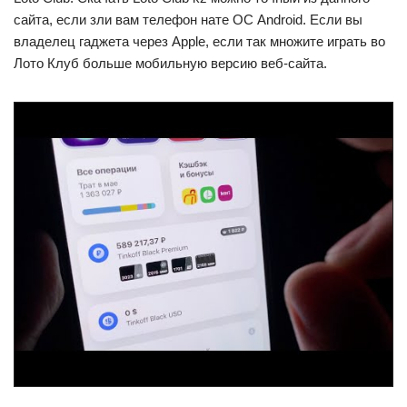
сайта, если зли вам телефон нате ОС Android. Если вы
владелец гаджета через Apple, если так множите играть во
Лото Клуб больше мобильную версию веб-сайта.