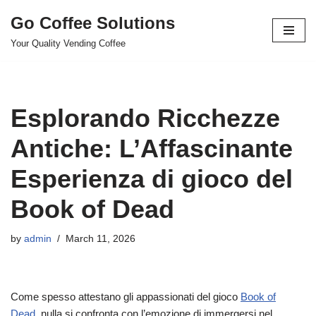
Go Coffee Solutions
Skip
Your Quality Vending Coffee
to
content
Esplorando Ricchezze
Antiche: L’Affascinante
Esperienza di gioco del
Book of Dead
by
admin
March 11, 2026
Come spesso attestano gli appassionati del gioco
Book of
Dead
, nulla si confronta con l’emozione di immergersi nel