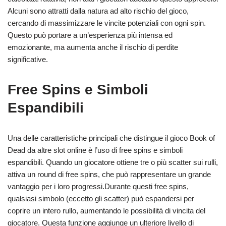
Alcuni sono attratti dalla natura ad alto rischio del gioco,
cercando di massimizzare le vincite potenziali con ogni spin.
Questo può portare a un’esperienza più intensa ed
emozionante, ma aumenta anche il rischio di perdite
significative.
Free Spins e Simboli
Espandibili
Una delle caratteristiche principali che distingue il gioco Book of
Dead da altre slot online è l’uso di free spins e simboli
espandibili. Quando un giocatore ottiene tre o più scatter sui rulli,
attiva un round di free spins, che può rappresentare un grande
vantaggio per i loro progressi.Durante questi free spins,
qualsiasi simbolo (eccetto gli scatter) può espandersi per
coprire un intero rullo, aumentando le possibilità di vincita del
giocatore. Questa funzione aggiunge un ulteriore livello di