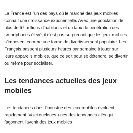
La France est l’un des pays où le marché des jeux mobiles
connaît une croissance exponentielle. Avec une population de
plus de 67 millions d’habitants et un taux de pénétration des
smartphones élevé, il n’est pas surprenant que les jeux mobiles
s’imposent comme une forme de divertissement populaire. Les
Français passent plusieurs heures par semaine à jouer sur
leurs appareils mobiles, que ce soit pour se détendre, se divertir
ou même pour socialiser.
Les tendances actuelles des jeux
mobiles
Les tendances dans l’industrie des jeux mobiles évoluent
rapidement. Voici quelques-unes des tendances clés qui
façonnent l’avenir des jeux mobiles :