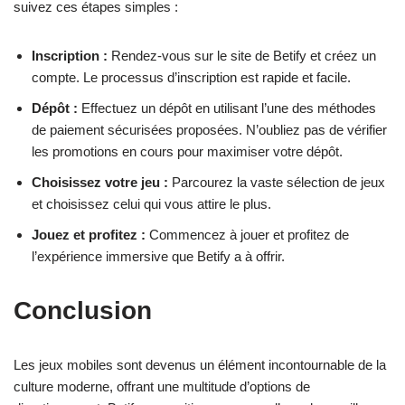
suivez ces étapes simples :
Inscription :
Rendez-vous sur le site de Betify et créez un
compte. Le processus d’inscription est rapide et facile.
Dépôt :
Effectuez un dépôt en utilisant l’une des méthodes
de paiement sécurisées proposées. N’oubliez pas de vérifier
les promotions en cours pour maximiser votre dépôt.
Choisissez votre jeu :
Parcourez la vaste sélection de jeux
et choisissez celui qui vous attire le plus.
Jouez et profitez :
Commencez à jouer et profitez de
l’expérience immersive que Betify a à offrir.
Conclusion
Les jeux mobiles sont devenus un élément incontournable de la
culture moderne, offrant une multitude d’options de