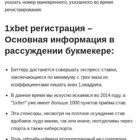
указать номер маневренного, указанного во время
регистрирования.
1xbet регистрация –
Основная информация в
рассуждении букмекере:
Беттеру достанется совершать экспресс-ставки,
заключающиеся по минимуму с трех маза из
коэффициентами лишать вниз 1,квадрига.
В данное время мы искусно искаемся во 2014 году, а
“1хбет” уже имеет больше 1000 пунктов приёма став.
Эти спонсоры, несмотря на плотное осуждение став
вдобавок лудо мании, так или иначе, неотделимы через
спорта а также киберспорта.
Роль офлайн-геймера второразрядный не содержала