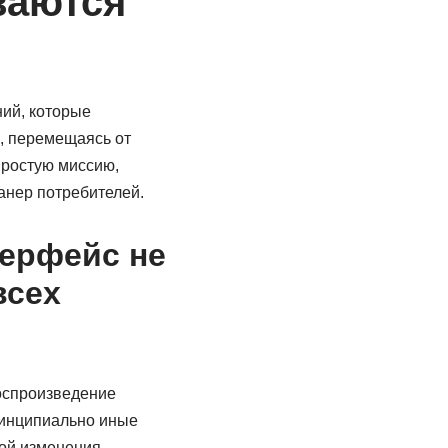
ваются
ий, которые
, перемещаясь от
простую миссию,
анер потребителей.
терфейс не
всех
оспроизведение
ринципиально иные
ной изменения