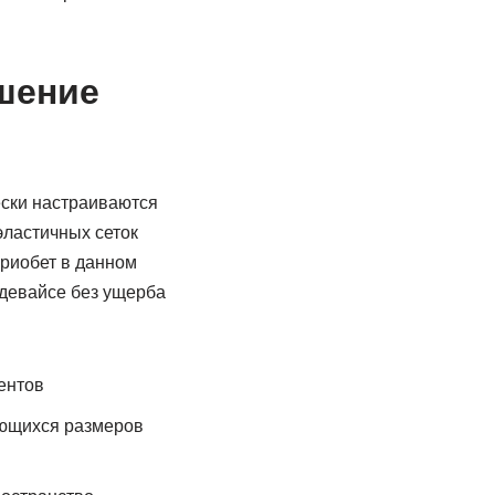
шение
ески настраиваются
эластичных сеток
риобет в данном
 девайсе без ущерба
ентов
ющихся размеров