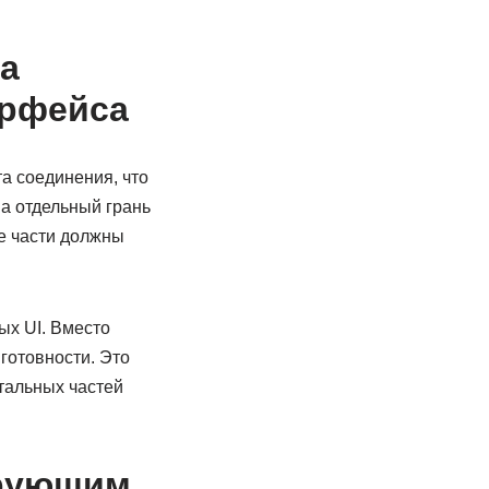
а
ерфейса
а соединения, что
а отдельный грань
е части должны
ых UI. Вместо
готовности. Это
стальных частей
ирующим