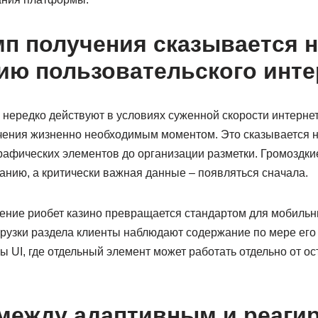
мп получения сказывается н
ию пользовательского инт
нередко действуют в условиях суженной скорости интернет
ечения жизненно необходимым моментом. Это сказывается н
графических элементов до организации разметки. Громоздки
анию, а критически важная данные – появляться сначала.
ение риобет казино превращается стандартом для мобильн
рузки раздела клиенты наблюдают содержание по мере его 
ы UI, где отдельный элемент может работать отдельно от о
между адаптивным и реаг