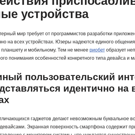
ействия приспосабли
ные устройства
рный мир требует от программистов разработки приложен
чно на всех устройствах. Юзеры надеются единого общения
к планшету и мобильному. Тем не менее
риобет
образует не
го понимания особенностей конкретного типа девайса и м
иный пользовательский ин
дставляться идентично на 
ах
отличающихся гаджетов делают невозможным буквальное в
девайсами. Экранная поверхность смартфона содержит п
тавлению с монитором системы, что нуждается существен