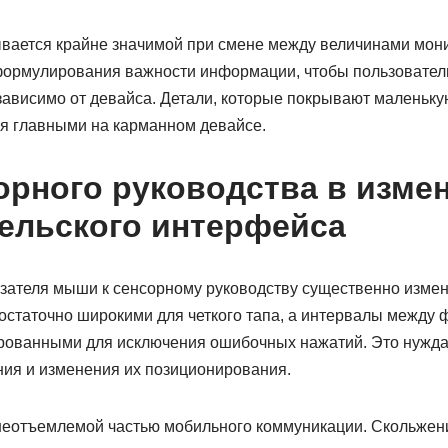
вается крайне значимой при смене между величинами монит
формулирования важности информации, чтобы пользовател
ависимо от девайса. Детали, которые покрывают маленьк
ся главными на карманном девайсе.
орного руководства в изме
ельского интерфейса
зателя мыши к сенсорному руководству существенно изменя
остаточно широкими для четкого тапа, а интервалы между
рованными для исключения ошибочных нажатий. Это нуждае
ия и изменения их позиционирования.
неотъемлемой частью мобильного коммуникации. Скольжени