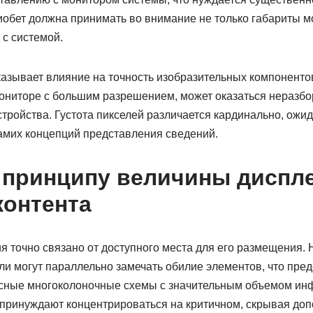
риобет должна принимать во внимание не только габариты м
 с системой.
азывает влияние на точность изобразительных компонентов
ониторе с большим разрешением, может оказаться неразб
тройства. Густота пикселей различается кардинально, ожи
самих концепций представления сведений.
 принципу величины диспл
контента
 точно связано от доступного места для его размещения. 
ли могут параллельно замечать обилие элементов, что пре
сные многоколоночные схемы с значительным объемом ин
ринуждают концентрироваться на критичном, скрывая до