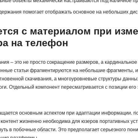
ьные объекты механически настраиваются под наличное п
держания помогает отображать основное на небольших ди
ется с материалом при изме
а на телефон
ия – это не просто сокращение размеров, а кардинальное
линные статьи фрагментируются на небольшие фрагменты, 
гновенной скачивания, а многоуровневые структуры данн
оги. Отдельный компонент пересматривается с позиции его
щается основным аспектом при адаптации информации. rio
 контент жизненно необходима для юзеров портативных уст
уть в побочные области. Это предполагает серьезного пон
ания платформы.