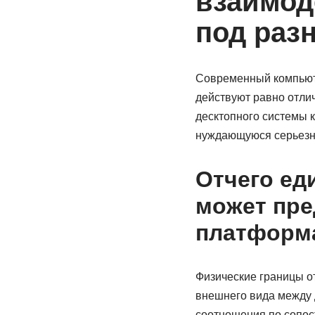
взаимод
под раз
Современный компьюте
действуют равно отли
десктопного системы 
нуждающуюся серьезно
Отчего ед
может пре
платформ
Физические границы 
внешнего вида между 
соотношения по сопос