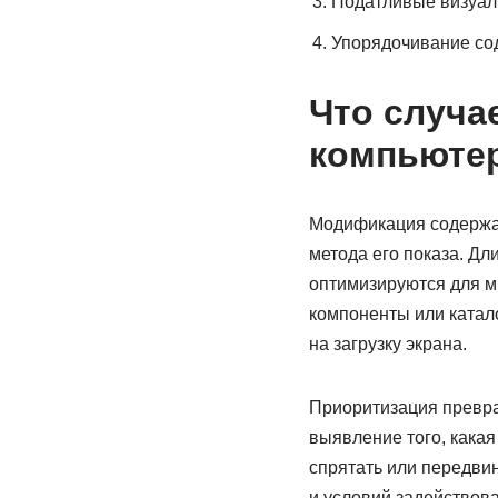
Податливые визуал
Упорядочивание со
Что случа
компьютер
Модификация содержан
метода его показа. Д
оптимизируются для м
компоненты или катал
на загрузку экрана.
Приоритизация превра
выявление того, какая
спрятать или передвин
и условий задействов