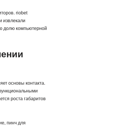
оров. riobet
и извлекали
ую долю компьютерной
нении
ет основы контакта.
 функциональными
тся роста габаритов
е, пинч для