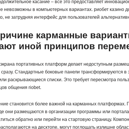
должительное касание – все это предоставляет инноваци
е невозможны в компьютерных вариантах. риобет казино д
о, не затрудняя интерфейс для пользователей альтернативн
причине карманные вариан
ают иной принципов перем
экрана портативных платформ делает недоступным разме
 сразу. Стандартные боковые панели трансформируются в
или раскрывающиеся списки. Это требует пересмотра польз
ов общения riobet.
ние становится более важной на карманных платформах. 
где они размещаются в организации программы или портала,
атиться обратно или перейти на стартовую страницу. Комп
располагаются на десктопе, могут поглощать излишне обла