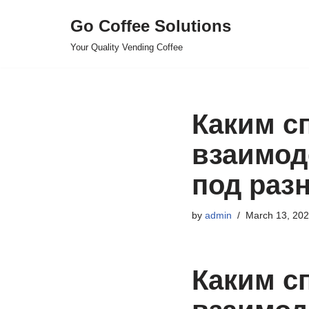
Go Coffee Solutions
Skip
Your Quality Vending Coffee
to
content
Каким с
взаимод
под раз
by
admin
March 13, 20
Каким с