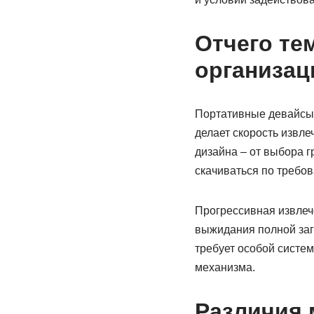
Отчего те
организац
Портативные девайсы 
делает скорость извл
дизайна – от выбора 
скачиваться по требов
Прогрессивная извлеч
выжидания полной заг
требует особой систем
механизма.
Различия 