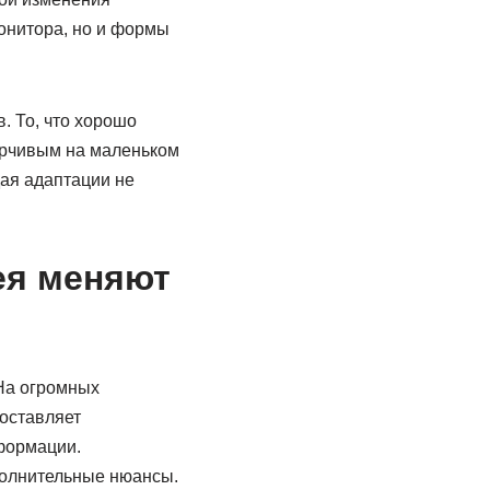
онитора, но и формы
. То, что хорошо
орчивым на маленьком
дая адаптации не
ея меняют
На огромных
доставляет
формации.
полнительные нюансы.