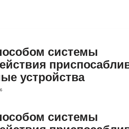
пособом системы
ействия приспосабли
ные устройства
26
пособом системы